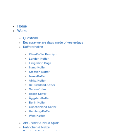
Home
Werke
Questland
Because we are days made of yesterdays
Kofferarbeiten
Köln-Koffer Prototyp
London-Koffer
Emigration Bags
Irland-Koffer
Kroatien-Koffer
Israel-Koffer
Afrika-Koffer
Deutschland-Koffer
Texas-Koffer
Italien-Koffer
Ägypten-Koffer
Berlin-Koffer
Griechenland-Koffer
Hamburg-Koffer
Wien-Koffer
ABC-Bilder & Neue Spiele
Fähnchen & Netze