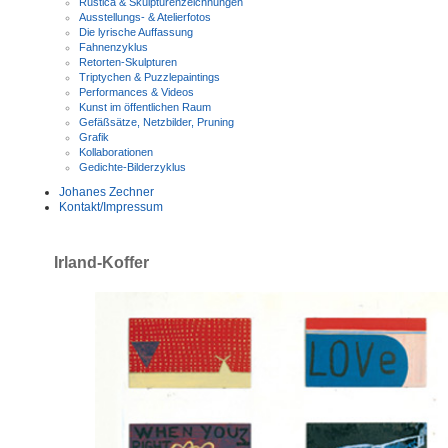
Rustica & Skulpturenzeichnungen
Ausstellungs- & Atelierfotos
Die lyrische Auffassung
Fahnenzyklus
Retorten-Skulpturen
Triptychen & Puzzlepaintings
Performances & Videos
Kunst im öffentlichen Raum
Gefäßsätze, Netzbilder, Pruning
Grafik
Kollaborationen
Gedichte-Bilderzyklus
Johanes Zechner
Kontakt/Impressum
Irland-Koffer