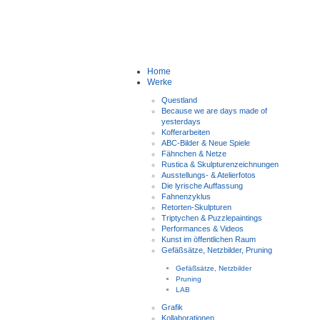
Home
Werke
Questland
Because we are days made of
yesterdays
Kofferarbeiten
ABC-Bilder & Neue Spiele
Fähnchen & Netze
Rustica & Skulpturenzeichnungen
Ausstellungs- & Atelierfotos
Die lyrische Auffassung
Fahnenzyklus
Retorten-Skulpturen
Triptychen & Puzzlepaintings
Performances & Videos
Kunst im öffentlichen Raum
Gefäßsätze, Netzbilder, Pruning
Gefäßsätze, Netzbilder
Pruning
LAB
Grafik
Kollaborationen