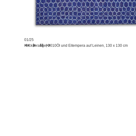
01/25
Kocksorange, 2010
Öl und Eitempera auf Leinen, 130 x 130 cm