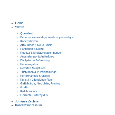
Home
Werke
Questland
Because we are days made of yesterdays
Kofferarbeiten
ABC-Bilder & Neue Spiele
Fähnchen & Netze
Rustica & Skulpturenzeichnungen
Ausstellungs- & Atelierfotos
Die lyrische Auffassung
Fahnenzyklus
Retorten-Skulpturen
Triptychen & Puzzlepaintings
Performances & Videos
Kunst im öffentlichen Raum
Gefäßsätze, Netzbilder, Pruning
Grafik
Kollaborationen
Gedichte-Bilderzyklus
Johanes Zechner
Kontakt/Impressum