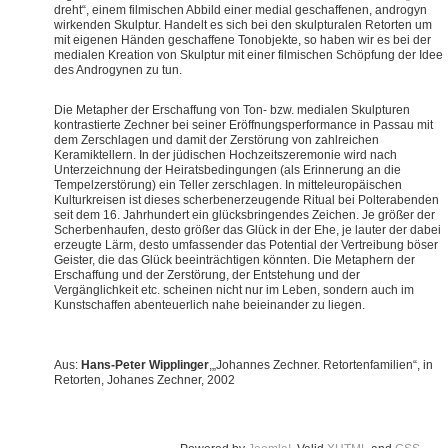
dreht“, einem filmischen Abbild einer medial geschaffenen, androgyn
wirkenden Skulptur. Handelt es sich bei den skulpturalen Retorten um
mit eigenen Händen geschaffene Tonobjekte, so haben wir es bei der
medialen Kreation von Skulptur mit einer filmischen Schöpfung der Idee
des Androgynen zu tun.
Die Metapher der Erschaffung von Ton- bzw. medialen Skulpturen
kontrastierte Zechner bei seiner Eröffnungsperformance in Passau mit
dem Zerschlagen und damit der Zerstörung von zahlreichen
Keramiktellern. In der jüdischen Hochzeitszeremonie wird nach
Unterzeichnung der Heiratsbedingungen (als Erinnerung an die
Tempelzerstörung) ein Teller zerschlagen. In mitteleuropäischen
Kulturkreisen ist dieses scherbenerzeugende Ritual bei Polterabenden
seit dem 16. Jahrhundert ein glücksbringendes Zeichen. Je größer der
Scherbenhaufen, desto größer das Glück in der Ehe, je lauter der dabei
erzeugte Lärm, desto umfassender das Potential der Vertreibung böser
Geister, die das Glück beeinträchtigen könnten. Die Metaphern der
Erschaffung und der Zerstörung, der Entstehung und der
Vergänglichkeit etc. scheinen nicht nur im Leben, sondern auch im
Kunstschaffen abenteuerlich nahe beieinander zu liegen.
Aus:
Hans-Peter Wipplinger
,„Johannes Zechner. Retortenfamilien“, in
Retorten, Johanes Zechner, 2002