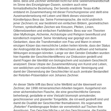
Bess. Bess und Zechner verbindet nicht nur eine Seelenverwandtschaft
im Sinne des Einzelgänger-Dasein, sondern auch eine
formalästhetische Beziehung. Der bereits erwähnte Texas-Koffer
entstand im Zusammenhang mit dieser Forschungsreise und stellt eine
Auseinandersetzung mit Leben und Werk dieses visionären
Künstlertypus Bess dar. Seine Formensprache, die nicht unähnlich
jener Zechners ist, war bestimmt von einfachen Bildern, geometrischen
Formen, symbolhaften Zeichen wie Kreuzen, Pfeilen, Linien,
Gitternetzwerken und einfachen Farbfeldern. Bess war von Theorien
über Mythologie, Alchemie, Archäologie und Religion beeinflusst und
künstlerisch inspiriert. Seine Vorstellung war geprägt von dem
Gedanken, dass die Transformation von Frau und Mann in einem
einzigen Körper das menschliche Leiden heilen könnte, dass der Status
der Androgynität die Antipoden im Menschsein auflösen und heilsame
Wirkungen erzeugen könnten. Lange vor den Gender-Debatten wurden
hier Aspekte der Geschlechterdifferenz zur Diskussion gestellt und
damit Fragen der Identität von biologischem und sozialem Geschlecht
analysiert. Diese Utopie der Zusammenführung von Kunst und Leben,
von weiblichen und männlichen Attributen, mit der Vereinigung und
damit der Überwindung der Geschlechter ist auch zentraler Bestandteil
der Retorten-Präsentation von Johanes Zechner.
An dieser Stelle trifft das Bess´sche Weltbild auf die Ideenwelt von
Zechner, der 1998 mit keramischen Arbeiten begann. Ausgehend von
einer alchemistischen Flasche, die eine geschlechtliche Genesis
beherbergt, gestaltete er eine Vielzahl biomorph anmutender,
geschlossener und glasierter Tongefäße, die rot-weiß gestreift sind und
damit die Dualität der Geschlechter thematisieren. Als sogenannte
„Retorten"-Familiengruppe finden sie vornehmlich auf Tischen ihre
Anordnung. Das Geschlechtliche u
nd das Geschlossene, die Familie