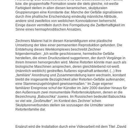
bzw. die gruppenhafte Formation sowie die stets gleiche, rot-weiße
Farbigkeit stellen in allen diesen keramischen, skulpturalen
Gruppierungen eine Konstante dar. Manche der Gefäße signalisieren
durch ihre phallische Erscheindung eindeutig männliche Attribute,
andere sind zweifellos von weiblichen Konnotationen beherrscht.
Einige davon vermitteln durch ihre Formgebung die Zwitterhaftigkeit im
Sinne eines hermaphroditischen Ansatzes.
Zechners Malerei hat in diesen Keramikfiguren eine plastische
Umsetzung der Idee einer permanenten Reproduktion gefunden. Die
Entstehung dieses Werkkomplexes beschreibt Zechner
folgendermaßen: „Ich wollte geschlossene, hermetische Gefäße
herstellen, die einen Druckzustand suggerieren, der durch Vorgänge in
ihrem Inneren hervorgerufen wird. Meine Retorten könnte man auch als
biologische Maschinen ansprechen, deren gleichbleibend rot-weiß
(männlich-weiblich) gestreiftes Äußeres signalhaft antwortet. (...) Ihre
„familiäre“ Anordnung und Zusammenstellung kann wechseln, konstant
bleibt die insgesamte Bezüglichkeit aller Retorten-Gefäße aufeinander,
eine Stammeszugehörigkeit gewissermaßen.“ Im Zuge eigener
familiärer Ereignisse schuf der Künstler im Jahr 2000 darüber hinaus für
den Außenraum zwei monumentale Retortenskulpturen, denen er die
Bezeichnung „Babuschka“ zuwies. Im Russischen bedeutet Babuschka
so
viel wie „Großmutter“, im Kontext des Zechner´schen
Skulpturenverbundes stellen sie sozusagen die Urmütter seiner
Retortenfamilie dar.
Ergänzt wird die Installation durch eine Videoarbeit mit dem Titel „David