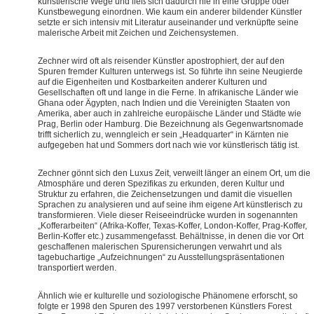
künstlerische Wege und ließ sich dadurch nie in eine Gruppe oder
Kunstbewegung einordnen. Wie kaum ein anderer bildender Künstler
setzte er sich intensiv mit Literatur auseinander und verknüpfte seine
malerische Arbeit mit Zeichen und Zeichensystemen.
Zechner wird oft als reisender Künstler apostrophiert, der auf den
Spuren fremder Kulturen unterwegs ist. So führte ihn seine Neugierde
auf die Eigenheiten und Kostbarkeiten anderer Kulturen und
Gesellschaften oft und lange in die Ferne. In afrikanische Länder wie
Ghana oder Ägypten, nach Indien und die Vereinigten Staaten von
Amerika, aber auch in zahlreiche europäische Länder und Städte wie
Prag, Berlin oder Hamburg. Die Bezeichnung als Gegenwartsnomade
trifft sicherlich zu, wenngleich er sein „Headquarter“ in Kärnten nie
aufgegeben hat und Sommers dort nach wie vor künstlerisch tätig ist.
Zechner gönnt sich den Luxus Zeit, verweilt länger an einem Ort, um die
Atmosphäre und deren Spezifikas zu erkunden, deren Kultur und
Struktur zu erfahren, die Zeichensetzungen und damit die visuellen
Sprachen zu analysieren und auf seine ihm eigene Art künstlerisch zu
transformieren. Viele dieser Reiseeindrücke wurden in sogenannten
„Kofferarbeiten“ (Afrika-Koffer, Texas-Koffer, London-Koffer, Prag-Koffer,
Berlin-Koffer etc.) zusammengefasst. Behältnisse, in denen die vor Ort
geschaffenen malerischen Spurensicherungen verwahrt und als
tagebuchartige „Aufzeichnungen“ zu Ausstellungspräsentationen
transportiert werden.
Ähnlich wie er kulturelle und soziologische Phänomene erforscht, so
folgte er 1998 den Spuren des 1997 verstorbenen Künstlers Forest